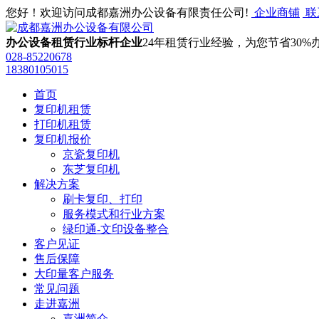
您好！欢迎访问成都嘉洲办公设备有限责任公司!
企业商铺
联
办公设备租赁行业标杆企业
24年租赁行业经验，为您节省30%
028-85220678
‭18380105015
首页
复印机租赁
打印机租赁
复印机报价
京瓷复印机
东芝复印机
解决方案
刷卡复印、打印
服务模式和行业方案
绿印通-文印设备整合
客户见证
售后保障
大印量客户服务
常见问题
走进嘉洲
嘉洲简介