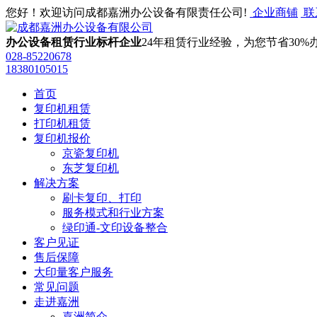
您好！欢迎访问成都嘉洲办公设备有限责任公司!
企业商铺
联
办公设备租赁行业标杆企业
24年租赁行业经验，为您节省30%
028-85220678
‭18380105015
首页
复印机租赁
打印机租赁
复印机报价
京瓷复印机
东芝复印机
解决方案
刷卡复印、打印
服务模式和行业方案
绿印通-文印设备整合
客户见证
售后保障
大印量客户服务
常见问题
走进嘉洲
嘉洲简介